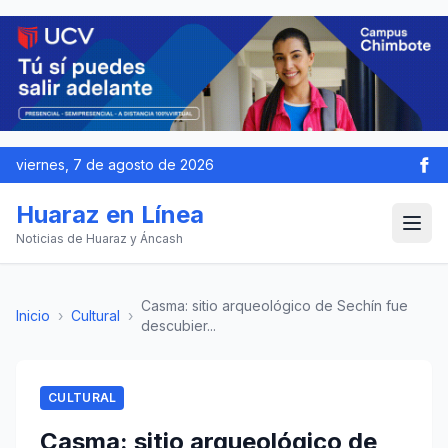
viernes, 7 de agosto de 2026
Huaraz en Línea
Noticias de Huaraz y Áncash
Casma: sitio arqueológico de Sechín fue
Inicio
›
Cultural
›
descubier...
CULTURAL
Casma: sitio arqueológico de