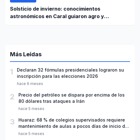
Solsticio de invierno: conocimientos
astronómicos en Caral guiaron agro y
planificación
Más Leídas
1
Declaran 32 fórmulas presidenciales lograron su
inscripción para las elecciones 2026
hace 6 meses
2
Precio del petróleo se dispara por encima de los
80 dólares tras ataques a Irán
hace 5 meses
3
Huaraz: 68 % de colegios supervisados requiere
mantenimiento de aulas a pocos días de inicio del
año escolar 2026
hace 5 meses