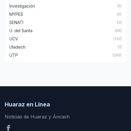
Investigación
(5)
MYPES
(0)
SENATI
(3)
U. del Santa
(66)
UCV
(132)
Uladech
(1)
UTP
(289)
Huaraz en Línea
Noticias de Huaraz y Áncash