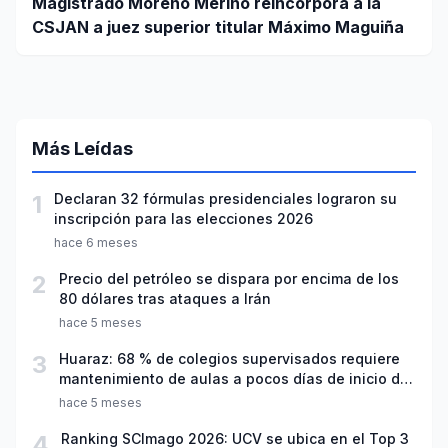
Magistrado Moreno Merino reincorpora a la
CSJAN a juez superior titular Máximo Maguiña
Más Leídas
1
Declaran 32 fórmulas presidenciales lograron su
inscripción para las elecciones 2026
hace 6 meses
2
Precio del petróleo se dispara por encima de los
80 dólares tras ataques a Irán
hace 5 meses
3
Huaraz: 68 % de colegios supervisados requiere
mantenimiento de aulas a pocos días de inicio del
año escolar 2026
hace 5 meses
4
Ranking SCImago 2026: UCV se ubica en el Top 3