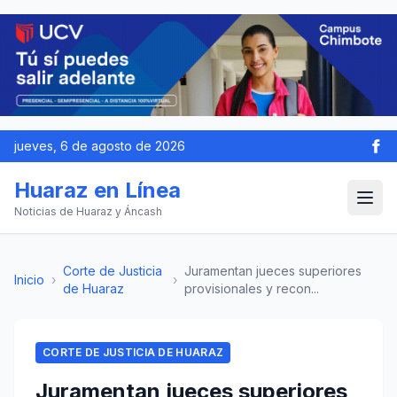
jueves, 6 de agosto de 2026
Huaraz en Línea
Noticias de Huaraz y Áncash
Corte de Justicia
Juramentan jueces superiores
Inicio
›
›
de Huaraz
provisionales y recon...
CORTE DE JUSTICIA DE HUARAZ
Juramentan jueces superiores