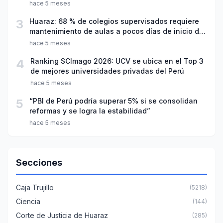
hace 5 meses
3
Huaraz: 68 % de colegios supervisados requiere
mantenimiento de aulas a pocos días de inicio del
año escolar 2026
hace 5 meses
4
Ranking SCImago 2026: UCV se ubica en el Top 3
de mejores universidades privadas del Perú
hace 5 meses
5
“PBI de Perú podría superar 5% si se consolidan
reformas y se logra la estabilidad”
hace 5 meses
Secciones
Caja Trujillo
(5218)
Ciencia
(144)
Corte de Justicia de Huaraz
(285)