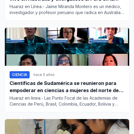
ONU
Huaraz en Línea.- Jaime Miranda Montero es un médico,
investigador y profesor peruano que radica en Australia.
Cursó est...
CIENCIA
hace 5 años
Científicas de Sudamérica se reunieron para
empoderar en ciencias a mujeres del norte del
Perú
Huaraz en linea.- Las Punto Focal de las Academias de
Ciencias de Perú, Brasil, Colombia, Ecuador, Bolivia y
Chile,...