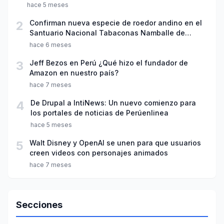
Ciencia"
hace 5 meses
2
Confirman nueva especie de roedor andino en el
Santuario Nacional Tabaconas Namballe de
Cajamarca
hace 6 meses
3
Jeff Bezos en Perú ¿Qué hizo el fundador de
Amazon en nuestro país?
hace 7 meses
4
De Drupal a IntiNews: Un nuevo comienzo para
los portales de noticias de Perúenlinea
hace 5 meses
5
Walt Disney y OpenAI se unen para que usuarios
creen videos con personajes animados
hace 7 meses
Secciones