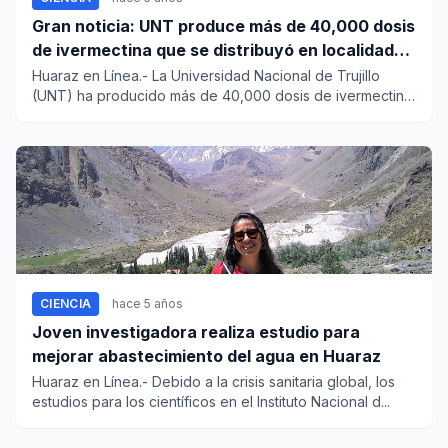
Gran noticia: UNT produce más de 40,000 dosis
de ivermectina que se distribuyó en localidades
del norte del país
Huaraz en Línea.- La Universidad Nacional de Trujillo
(UNT) ha producido más de 40,000 dosis de ivermectina,
fármac...
CIENCIA
hace 5 años
Joven investigadora realiza estudio para
mejorar abastecimiento del agua en Huaraz
Huaraz en Línea.- Debido a la crisis sanitaria global, los
estudios para los científicos en el Instituto Nacional d...