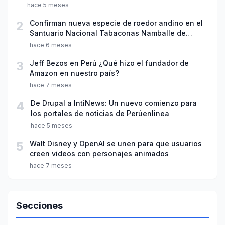
Ciencia"
hace 5 meses
2
Confirman nueva especie de roedor andino en el
Santuario Nacional Tabaconas Namballe de
Cajamarca
hace 6 meses
3
Jeff Bezos en Perú ¿Qué hizo el fundador de
Amazon en nuestro país?
hace 7 meses
4
De Drupal a IntiNews: Un nuevo comienzo para
los portales de noticias de Perúenlinea
hace 5 meses
5
Walt Disney y OpenAI se unen para que usuarios
creen videos con personajes animados
hace 7 meses
Secciones