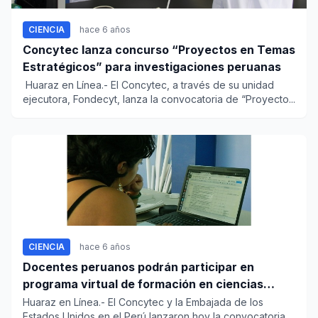
CIENCIA
hace 6 años
Concytec lanza concurso “Proyectos en Temas
Estratégicos” para investigaciones peruanas
Huaraz en Línea.- El Concytec, a través de su unidad
ejecutora, Fondecyt, lanza la convocatoria de “Proyecto...
CIENCIA
hace 6 años
Docentes peruanos podrán participar en
programa virtual de formación en ciencias
impulsado por Concytec y Embajada de USA
Huaraz en Línea.- El Concytec y la Embajada de los
Estados Unidos en el Perú lanzaron hoy la convocatoria