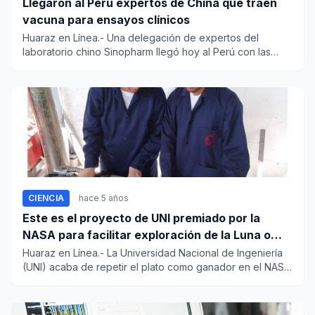
Llegaron al Perú expertos de China que traen
vacuna para ensayos clínicos
Huaraz en Línea.- Una delegación de expertos del
laboratorio chino Sinopharm llegó hoy al Perú con las
vacunas inac...
CIENCIA
hace 5 años
Este es el proyecto de UNI premiado por la
NASA para facilitar exploración de la Luna o
Marte
Huaraz en Línea.- La Universidad Nacional de Ingeniería
(UNI) acaba de repetir el plato como ganador en el NASA
Rov...