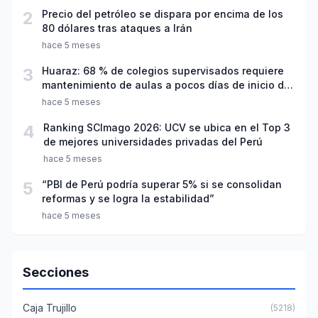
2
Precio del petróleo se dispara por encima de los
80 dólares tras ataques a Irán
hace 5 meses
3
Huaraz: 68 % de colegios supervisados requiere
mantenimiento de aulas a pocos días de inicio del
año escolar 2026
hace 5 meses
4
Ranking SCImago 2026: UCV se ubica en el Top 3
de mejores universidades privadas del Perú
hace 5 meses
5
“PBI de Perú podría superar 5% si se consolidan
reformas y se logra la estabilidad”
hace 5 meses
Secciones
Caja Trujillo
(5218)