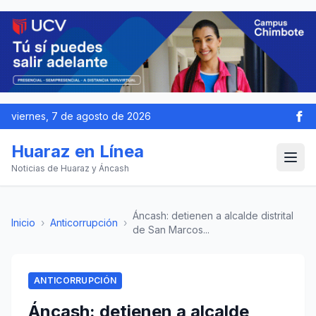
viernes, 7 de agosto de 2026
Huaraz en Línea
Noticias de Huaraz y Áncash
Áncash: detienen a alcalde distrital
Inicio
›
Anticorrupción
›
de San Marcos...
ANTICORRUPCIÓN
Áncash: detienen a alcalde