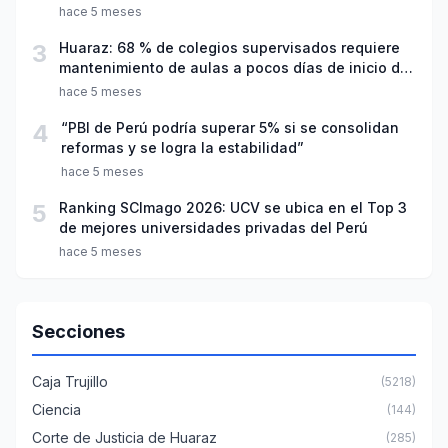
hace 5 meses
3
Huaraz: 68 % de colegios supervisados requiere
mantenimiento de aulas a pocos días de inicio del
año escolar 2026
hace 5 meses
4
“PBI de Perú podría superar 5% si se consolidan
reformas y se logra la estabilidad”
hace 5 meses
5
Ranking SCImago 2026: UCV se ubica en el Top 3
de mejores universidades privadas del Perú
hace 5 meses
Secciones
Caja Trujillo
(5218)
Ciencia
(144)
Corte de Justicia de Huaraz
(285)