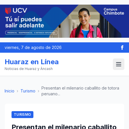
viernes, 7 de agosto de 2026
Huaraz en Línea
Noticias de Huaraz y Áncash
Presentan el milenario caballito de totora
Inicio
›
Turismo
›
peruano...
TURISMO
Presentan el milenario caballito