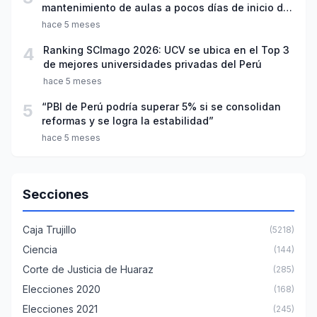
mantenimiento de aulas a pocos días de inicio del
año escolar 2026
hace 5 meses
4
Ranking SCImago 2026: UCV se ubica en el Top 3
de mejores universidades privadas del Perú
hace 5 meses
5
“PBI de Perú podría superar 5% si se consolidan
reformas y se logra la estabilidad”
hace 5 meses
Secciones
Caja Trujillo
(5218)
Ciencia
(144)
Corte de Justicia de Huaraz
(285)
Elecciones 2020
(168)
Elecciones 2021
(245)