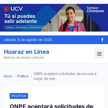
sábado, 8 de agosto de 2026
Huaraz en Línea
Noticias de Huaraz y Áncash
ONPE aceptará solicitudes de excusa a
Inicio
›
Política
›
cargo de mie...
POLÍTICA
ONPE aceptará solicitudes de