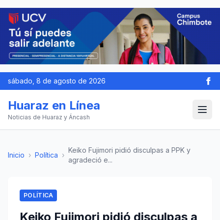
sábado, 8 de agosto de 2026
Huaraz en Línea
Noticias de Huaraz y Áncash
Keiko Fujimori pidió disculpas a PPK y
Inicio
›
Política
›
agradeció e...
POLÍTICA
Keiko Fujimori pidió disculpas a