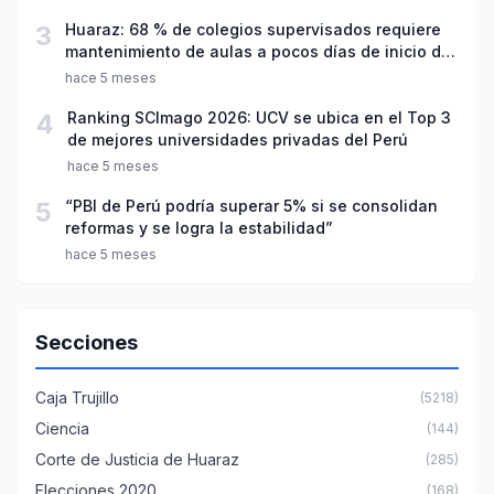
3
Huaraz: 68 % de colegios supervisados requiere
mantenimiento de aulas a pocos días de inicio del
año escolar 2026
hace 5 meses
4
Ranking SCImago 2026: UCV se ubica en el Top 3
de mejores universidades privadas del Perú
hace 5 meses
5
“PBI de Perú podría superar 5% si se consolidan
reformas y se logra la estabilidad”
hace 5 meses
Secciones
Caja Trujillo
(5218)
Ciencia
(144)
Corte de Justicia de Huaraz
(285)
Elecciones 2020
(168)