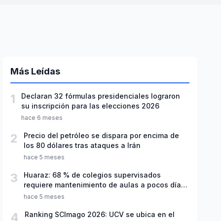
Más Leídas
1
Declaran 32 fórmulas presidenciales lograron
su inscripción para las elecciones 2026
hace 6 meses
2
Precio del petróleo se dispara por encima de
los 80 dólares tras ataques a Irán
hace 5 meses
3
Huaraz: 68 % de colegios supervisados
requiere mantenimiento de aulas a pocos días
de inicio del año escolar 2026
hace 5 meses
4
Ranking SCImago 2026: UCV se ubica en el