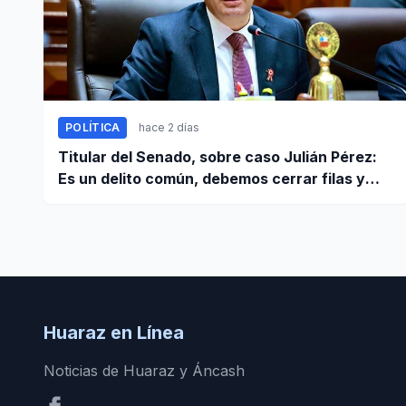
POLÍTICA
hace 2 días
Titular del Senado, sobre caso Julián Pérez:
Es un delito común, debemos cerrar filas y
“pedir que se proceda con todo el rigor de la
ley”
Huaraz en Línea
Noticias de Huaraz y Áncash