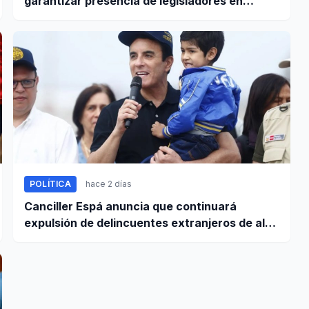
garantizar presencia de legisladores en
sesiones parlamentarias
POLÍTICA
hace 2 días
Canciller Espá anuncia que continuará
expulsión de delincuentes extranjeros de alta
peligrosidad