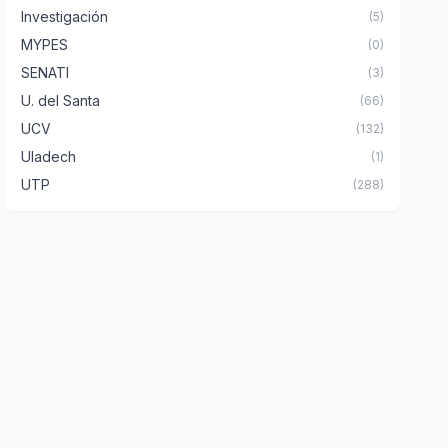
Investigación
(5)
MYPES
(0)
SENATI
(3)
U. del Santa
(66)
UCV
(132)
Uladech
(1)
UTP
(288)