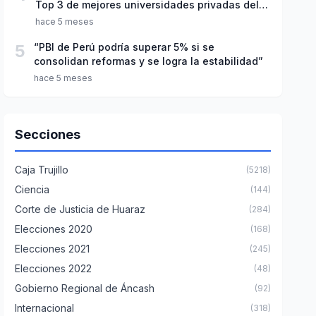
Top 3 de mejores universidades privadas del
Perú
hace 5 meses
5
“PBI de Perú podría superar 5% si se
consolidan reformas y se logra la estabilidad”
hace 5 meses
Secciones
Caja Trujillo
(5218)
Ciencia
(144)
Corte de Justicia de Huaraz
(284)
Elecciones 2020
(168)
Elecciones 2021
(245)
Elecciones 2022
(48)
Gobierno Regional de Áncash
(92)
Internacional
(318)