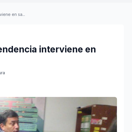
iene en sa...
endencia interviene en
ura