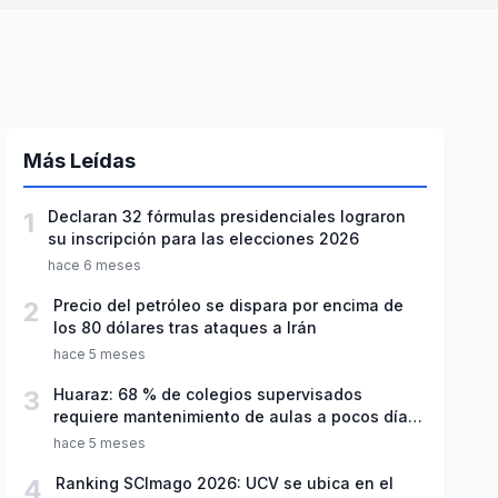
Más Leídas
1
Declaran 32 fórmulas presidenciales lograron
su inscripción para las elecciones 2026
hace 6 meses
2
Precio del petróleo se dispara por encima de
los 80 dólares tras ataques a Irán
hace 5 meses
3
Huaraz: 68 % de colegios supervisados
requiere mantenimiento de aulas a pocos días
de inicio del año escolar 2026
hace 5 meses
4
Ranking SCImago 2026: UCV se ubica en el