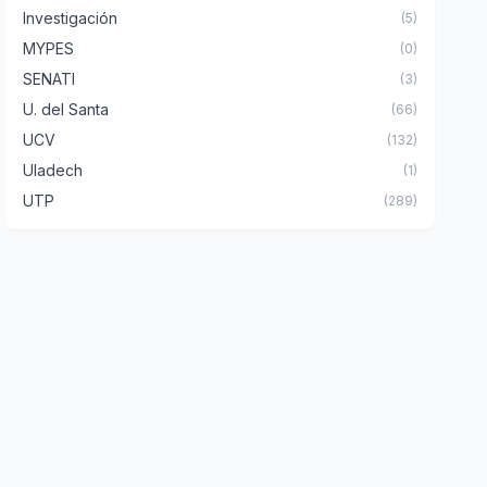
Investigación
(5)
MYPES
(0)
SENATI
(3)
U. del Santa
(66)
UCV
(132)
Uladech
(1)
UTP
(289)