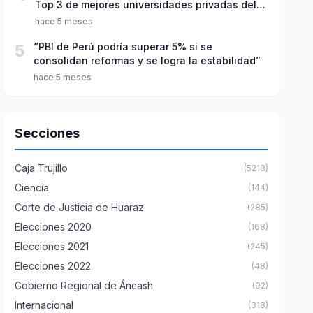
Top 3 de mejores universidades privadas del
Perú
hace 5 meses
5
“PBI de Perú podría superar 5% si se
consolidan reformas y se logra la estabilidad”
hace 5 meses
Secciones
Caja Trujillo
(5218)
Ciencia
(144)
Corte de Justicia de Huaraz
(285)
Elecciones 2020
(168)
Elecciones 2021
(245)
Elecciones 2022
(48)
Gobierno Regional de Áncash
(92)
Internacional
(318)