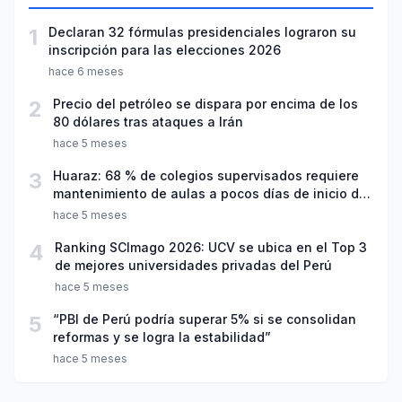
1
Declaran 32 fórmulas presidenciales lograron su
inscripción para las elecciones 2026
hace 6 meses
2
Precio del petróleo se dispara por encima de los
80 dólares tras ataques a Irán
hace 5 meses
3
Huaraz: 68 % de colegios supervisados requiere
mantenimiento de aulas a pocos días de inicio del
año escolar 2026
hace 5 meses
4
Ranking SCImago 2026: UCV se ubica en el Top 3
de mejores universidades privadas del Perú
hace 5 meses
5
“PBI de Perú podría superar 5% si se consolidan
reformas y se logra la estabilidad”
hace 5 meses