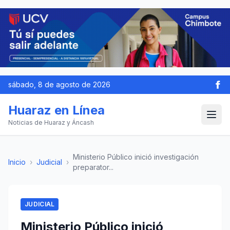
sábado, 8 de agosto de 2026
Huaraz en Línea
Noticias de Huaraz y Áncash
Ministerio Público inició investigación
Inicio
›
Judicial
›
preparator...
JUDICIAL
Ministerio Público inició