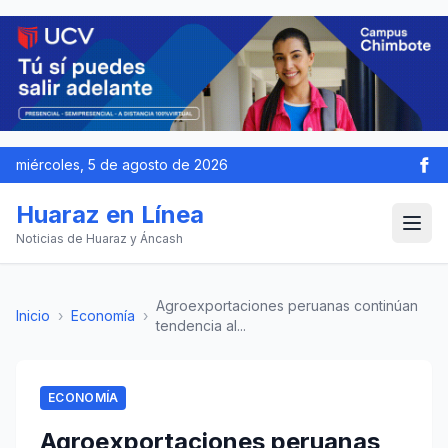
miércoles, 5 de agosto de 2026
Huaraz en Línea
Noticias de Huaraz y Áncash
Agroexportaciones peruanas continúan
Inicio
›
Economía
›
tendencia al...
ECONOMÍA
Agroexportaciones peruanas