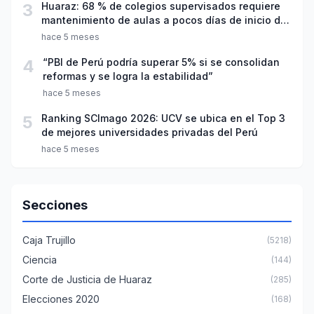
3
Huaraz: 68 % de colegios supervisados requiere
mantenimiento de aulas a pocos días de inicio del
año escolar 2026
hace 5 meses
4
“PBI de Perú podría superar 5% si se consolidan
reformas y se logra la estabilidad”
hace 5 meses
5
Ranking SCImago 2026: UCV se ubica en el Top 3
de mejores universidades privadas del Perú
hace 5 meses
Secciones
Caja Trujillo
(5218)
Ciencia
(144)
Corte de Justicia de Huaraz
(285)
Elecciones 2020
(168)