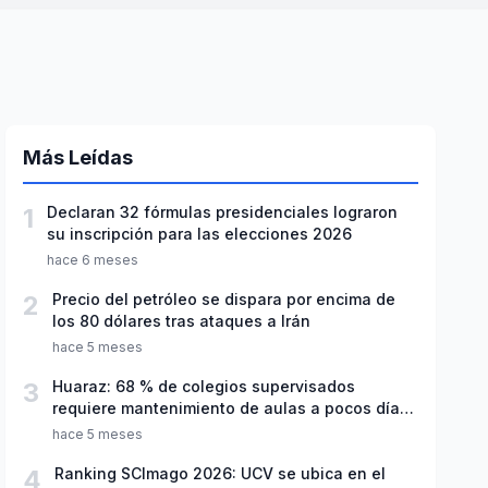
Más Leídas
1
Declaran 32 fórmulas presidenciales lograron
su inscripción para las elecciones 2026
hace 6 meses
2
Precio del petróleo se dispara por encima de
los 80 dólares tras ataques a Irán
hace 5 meses
3
Huaraz: 68 % de colegios supervisados
requiere mantenimiento de aulas a pocos días
de inicio del año escolar 2026
hace 5 meses
4
Ranking SCImago 2026: UCV se ubica en el