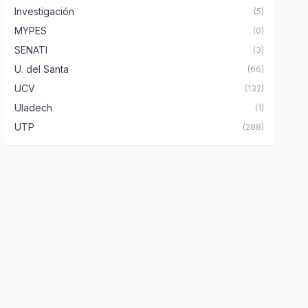
Investigación
(5)
MYPES
(0)
SENATI
(3)
U. del Santa
(66)
UCV
(132)
Uladech
(1)
UTP
(288)