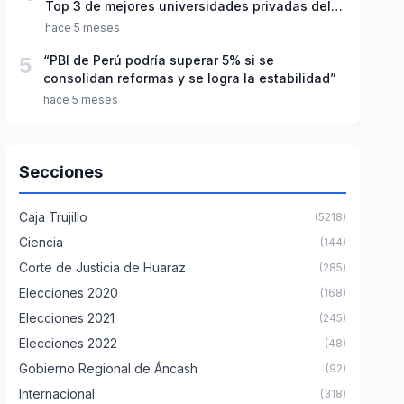
Top 3 de mejores universidades privadas del
Perú
hace 5 meses
5
“PBI de Perú podría superar 5% si se
consolidan reformas y se logra la estabilidad”
hace 5 meses
Secciones
Caja Trujillo
(5218)
Ciencia
(144)
Corte de Justicia de Huaraz
(285)
Elecciones 2020
(168)
Elecciones 2021
(245)
Elecciones 2022
(48)
Gobierno Regional de Áncash
(92)
Internacional
(318)