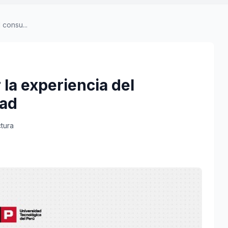
 consu...
 la experiencia del
dad
ctura