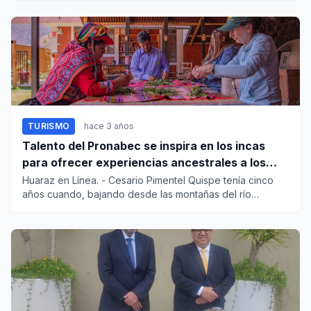
TURISMO
hace 3 años
Talento del Pronabec se inspira en los incas
para ofrecer experiencias ancestrales a los
turistas
Huaraz en Línea. - Cesario Pimentel Quispe tenía cinco
años cuando, bajando desde las montañas del río
Mapacho, vio Cusc...