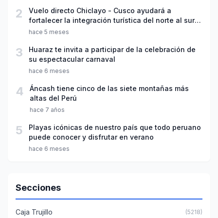
2
Vuelo directo Chiclayo - Cusco ayudará a
fortalecer la integración turística del norte al sur
del país
hace 5 meses
3
Huaraz te invita a participar de la celebración de
su espectacular carnaval
hace 6 meses
4
Áncash tiene cinco de las siete montañas más
altas del Perú
hace 7 años
5
Playas icónicas de nuestro país que todo peruano
puede conocer y disfrutar en verano
hace 6 meses
Secciones
Caja Trujillo
(5218)