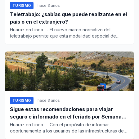
TURISMO
hace 3 años
Teletrabajo: ¿sabías que puede realizarse en el
país o en el extranjero?
Huaraz en Línea. - El nuevo marco normativo del
teletrabajo permite que esta modalidad especial de
prestación...
TURISMO
hace 3 años
Sigue estas recomendaciones para viajar
seguro e informado en el feriado por Semana
Santa
Huaraz en Línea. - Con el propósito de informar
oportunamente a los usuarios de las infraestructuras de
transporte...