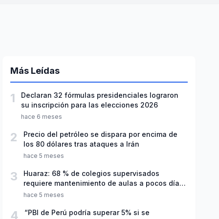
Más Leídas
1
Declaran 32 fórmulas presidenciales lograron
su inscripción para las elecciones 2026
hace 6 meses
2
Precio del petróleo se dispara por encima de
los 80 dólares tras ataques a Irán
hace 5 meses
3
Huaraz: 68 % de colegios supervisados
requiere mantenimiento de aulas a pocos días
de inicio del año escolar 2026
hace 5 meses
4
“PBI de Perú podría superar 5% si se