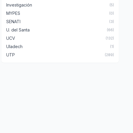
Investigación
(5)
MYPES
(0)
SENATI
(3)
U. del Santa
(66)
UCV
(132)
Uladech
(1)
UTP
(289)