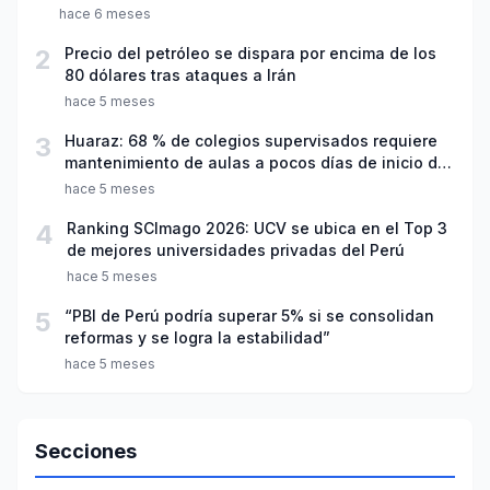
hace 6 meses
2
Precio del petróleo se dispara por encima de los
80 dólares tras ataques a Irán
hace 5 meses
3
Huaraz: 68 % de colegios supervisados requiere
mantenimiento de aulas a pocos días de inicio del
año escolar 2026
hace 5 meses
4
Ranking SCImago 2026: UCV se ubica en el Top 3
de mejores universidades privadas del Perú
hace 5 meses
5
“PBI de Perú podría superar 5% si se consolidan
reformas y se logra la estabilidad”
hace 5 meses
Secciones