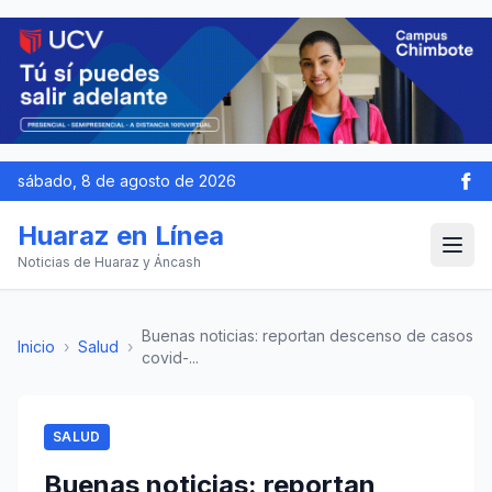
sábado, 8 de agosto de 2026
Huaraz en Línea
Noticias de Huaraz y Áncash
Buenas noticias: reportan descenso de casos
Inicio
›
Salud
›
covid-...
SALUD
Buenas noticias: reportan