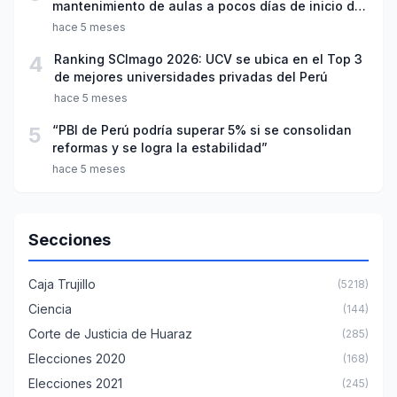
mantenimiento de aulas a pocos días de inicio del
año escolar 2026
hace 5 meses
4
Ranking SCImago 2026: UCV se ubica en el Top 3
de mejores universidades privadas del Perú
hace 5 meses
5
“PBI de Perú podría superar 5% si se consolidan
reformas y se logra la estabilidad”
hace 5 meses
Secciones
Caja Trujillo
(5218)
Ciencia
(144)
Corte de Justicia de Huaraz
(285)
Elecciones 2020
(168)
Elecciones 2021
(245)