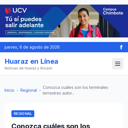
jueves, 6 de agosto de 2026
Huaraz en Línea
Noticias de Huaraz y Áncash
Conozca cuáles son los terminales
Inicio
›
Regional
›
terrestres autor...
REGIONAL
Conozca cuáles son los