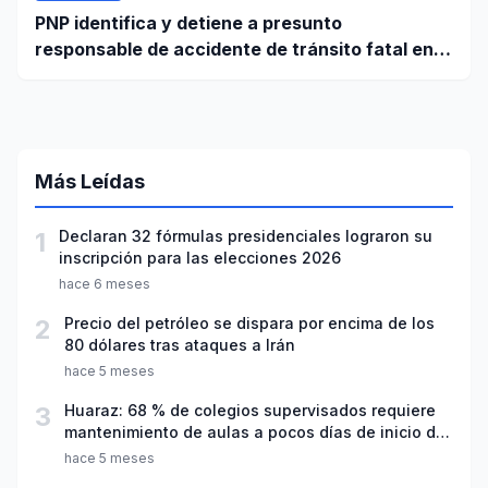
PNP identifica y detiene a presunto
responsable de accidente de tránsito fatal en
carretera Huaraz - Pativilca
Más Leídas
1
Declaran 32 fórmulas presidenciales lograron su
inscripción para las elecciones 2026
hace 6 meses
2
Precio del petróleo se dispara por encima de los
80 dólares tras ataques a Irán
hace 5 meses
3
Huaraz: 68 % de colegios supervisados requiere
mantenimiento de aulas a pocos días de inicio del
año escolar 2026
hace 5 meses