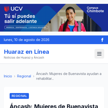
lunes, 10 de agosto de 2026
Huaraz en Línea
Noticias de Huaraz y Áncash
Áncash: Mujeres de Buenavista ayudan a
Inicio
›
Regional
›
rehabilitar...
REGIONAL
Áncash: Mujeres de Buenavista