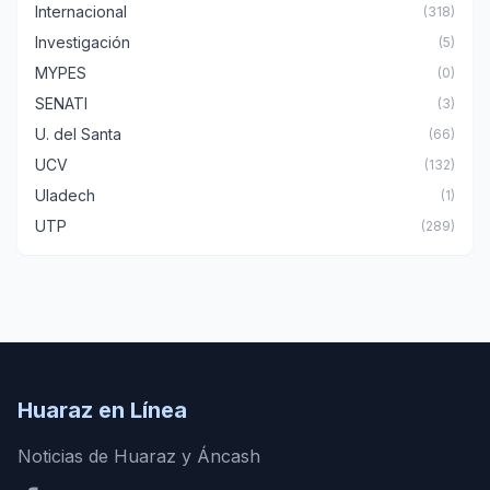
Internacional
(318)
Investigación
(5)
MYPES
(0)
SENATI
(3)
U. del Santa
(66)
UCV
(132)
Uladech
(1)
UTP
(289)
Huaraz en Línea
Noticias de Huaraz y Áncash