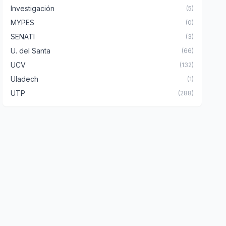
Investigación
(5)
MYPES
(0)
SENATI
(3)
U. del Santa
(66)
UCV
(132)
Uladech
(1)
UTP
(288)