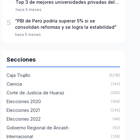
Top 3 de mejores universidades privadas del
Perú
hace 5 meses
5
“PBI de Perú podría superar 5% si se
consolidan reformas y se logra la estabilidad”
hace 5 meses
Secciones
Caja Trujillo
(5218)
Ciencia
(144)
Corte de Justicia de Huaraz
(285)
Elecciones 2020
(168)
Elecciones 2021
(245)
Elecciones 2022
(48)
Gobierno Regional de Áncash
(92)
Internacional
(318)