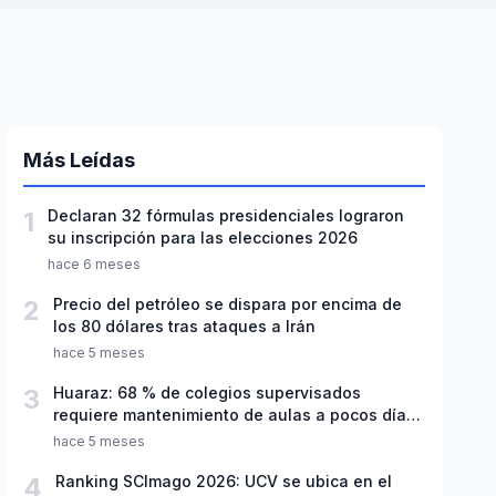
Más Leídas
1
Declaran 32 fórmulas presidenciales lograron
su inscripción para las elecciones 2026
hace 6 meses
2
Precio del petróleo se dispara por encima de
los 80 dólares tras ataques a Irán
hace 5 meses
3
Huaraz: 68 % de colegios supervisados
requiere mantenimiento de aulas a pocos días
de inicio del año escolar 2026
hace 5 meses
4
Ranking SCImago 2026: UCV se ubica en el