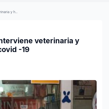
naria y h...
nterviene veterinaria y
covid -19