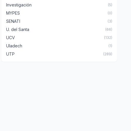
Investigación
(5)
MYPES
(0)
SENATI
(3)
U. del Santa
(66)
UCV
(132)
Uladech
(1)
UTP
(289)