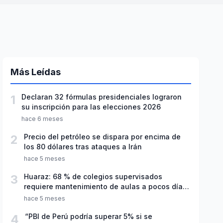
Más Leídas
1
Declaran 32 fórmulas presidenciales lograron
su inscripción para las elecciones 2026
hace 6 meses
2
Precio del petróleo se dispara por encima de
los 80 dólares tras ataques a Irán
hace 5 meses
3
Huaraz: 68 % de colegios supervisados
requiere mantenimiento de aulas a pocos días
de inicio del año escolar 2026
hace 5 meses
4
“PBI de Perú podría superar 5% si se