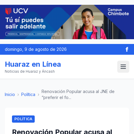
domingo, 9 de agosto de 2026
Huaraz en Línea
Noticias de Huaraz y Áncash
Renovación Popular acusa al JNE de
Inicio
›
Política
›
“preferir el fo...
POLÍTICA
Renovación Popular acusa al