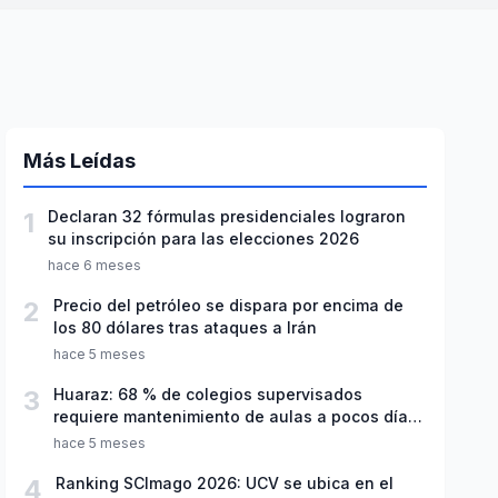
Más Leídas
1
Declaran 32 fórmulas presidenciales lograron
su inscripción para las elecciones 2026
hace 6 meses
2
Precio del petróleo se dispara por encima de
los 80 dólares tras ataques a Irán
hace 5 meses
3
Huaraz: 68 % de colegios supervisados
requiere mantenimiento de aulas a pocos días
de inicio del año escolar 2026
hace 5 meses
4
Ranking SCImago 2026: UCV se ubica en el