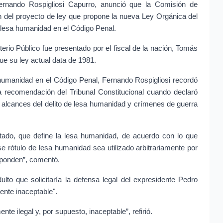
ernando Rospigliosi Capurro, anunció que la Comisión de 
 del proyecto de ley que propone la nueva Ley Orgánica del 
e lesa humanidad en el Código Penal.
rio Público fue presentado por el fiscal de la nación, Tomás 
ue su ley actual data de 1981.
a humanidad en el Código Penal, Fernando Rospigliosi recordó 
 recomendación del Tribunal Constitucional cuando declaró 
os alcances del delito de lesa humanidad y crímenes de guerra 
tado, que define la lesa humanidad, de acuerdo con lo que 
 rótulo de lesa humanidad sea utilizado arbitrariamente por 
esponden”, comentó.
to que solicitaría la defensa legal del expresidente Pedro 
mente inaceptable".
te ilegal y, por supuesto, inaceptable”, refirió.