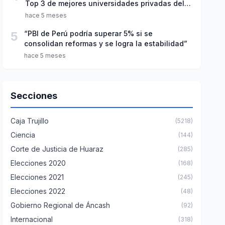
Top 3 de mejores universidades privadas del
Perú
hace 5 meses
5
“PBI de Perú podría superar 5% si se
consolidan reformas y se logra la estabilidad”
hace 5 meses
Secciones
Caja Trujillo
(5218)
Ciencia
(144)
Corte de Justicia de Huaraz
(285)
Elecciones 2020
(168)
Elecciones 2021
(245)
Elecciones 2022
(48)
Gobierno Regional de Áncash
(92)
Internacional
(318)