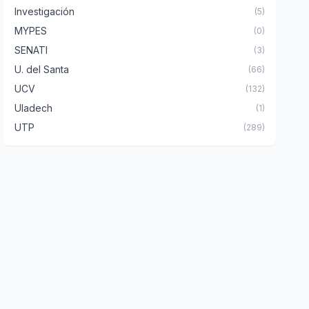
Investigación
(5)
MYPES
(0)
SENATI
(3)
U. del Santa
(66)
UCV
(132)
Uladech
(1)
UTP
(289)