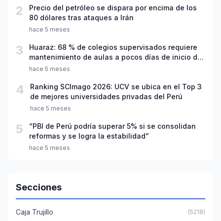
2
Precio del petróleo se dispara por encima de los
80 dólares tras ataques a Irán
hace 5 meses
3
Huaraz: 68 % de colegios supervisados requiere
mantenimiento de aulas a pocos días de inicio del
año escolar 2026
hace 5 meses
4
Ranking SCImago 2026: UCV se ubica en el Top 3
de mejores universidades privadas del Perú
hace 5 meses
5
“PBI de Perú podría superar 5% si se consolidan
reformas y se logra la estabilidad”
hace 5 meses
Secciones
Caja Trujillo
(5218)