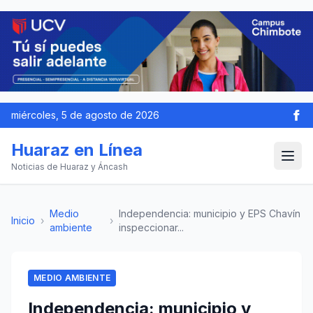
miércoles, 5 de agosto de 2026
Huaraz en Línea
Noticias de Huaraz y Áncash
Medio
Independencia: municipio y EPS Chavín
Inicio
›
›
ambiente
inspeccionar...
MEDIO AMBIENTE
Independencia: municipio y