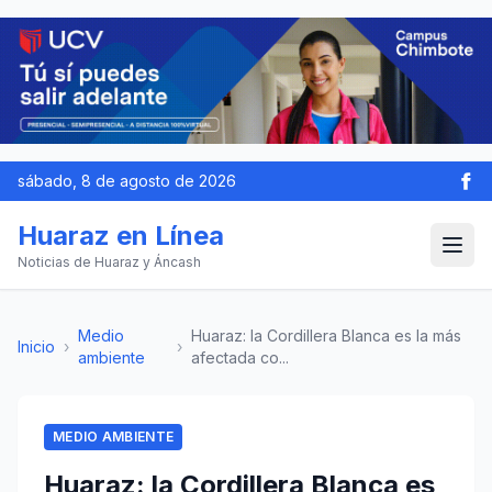
sábado, 8 de agosto de 2026
Huaraz en Línea
Noticias de Huaraz y Áncash
Medio
Huaraz: la Cordillera Blanca es la más
Inicio
›
›
ambiente
afectada co...
MEDIO AMBIENTE
Huaraz: la Cordillera Blanca es