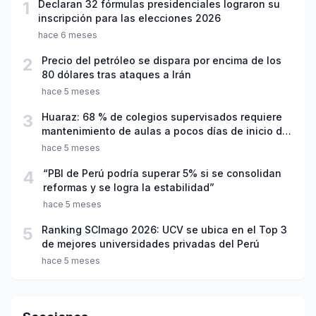
1
Declaran 32 fórmulas presidenciales lograron su
inscripción para las elecciones 2026
hace 6 meses
2
Precio del petróleo se dispara por encima de los
80 dólares tras ataques a Irán
hace 5 meses
3
Huaraz: 68 % de colegios supervisados requiere
mantenimiento de aulas a pocos días de inicio del
año escolar 2026
hace 5 meses
4
“PBI de Perú podría superar 5% si se consolidan
reformas y se logra la estabilidad”
hace 5 meses
5
Ranking SCImago 2026: UCV se ubica en el Top 3
de mejores universidades privadas del Perú
hace 5 meses