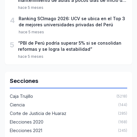
mantenimiento de aulas a pocos días de inicio del
año escolar 2026
hace 5 meses
4
Ranking SCImago 2026: UCV se ubica en el Top 3
de mejores universidades privadas del Perú
hace 5 meses
5
“PBI de Perú podría superar 5% si se consolidan
reformas y se logra la estabilidad”
hace 5 meses
Secciones
Caja Trujillo
(5218)
Ciencia
(144)
Corte de Justicia de Huaraz
(285)
Elecciones 2020
(168)
Elecciones 2021
(245)