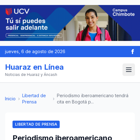
jueves, 6 de agosto de 2026
Huaraz en Línea
Noticias de Huaraz y Áncash
Libertad de
Periodismo iberoamericano tendrá
Inicio
›
›
Prensa
cita en Bogotá p...
LIBERTAD DE PRENSA
Periodismo iberoamericano