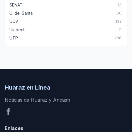
SENATI
(3)
U. del Santa
(66)
UCV
(132)
Uladech
(1)
UTP
(288)
Huaraz en Línea
Noticias de Huaraz y Áncash
Enlaces