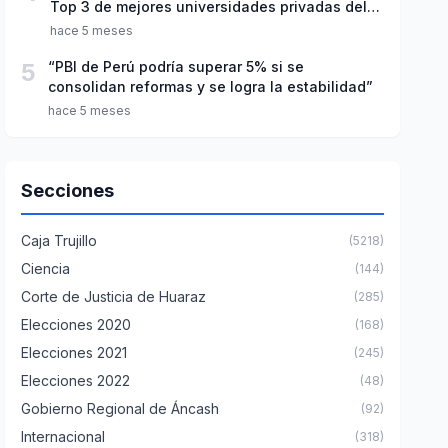
Top 3 de mejores universidades privadas del
Perú
hace 5 meses
5
“PBI de Perú podría superar 5% si se
consolidan reformas y se logra la estabilidad”
hace 5 meses
Secciones
Caja Trujillo
(5218)
Ciencia
(144)
Corte de Justicia de Huaraz
(285)
Elecciones 2020
(168)
Elecciones 2021
(245)
Elecciones 2022
(48)
Gobierno Regional de Áncash
(92)
Internacional
(318)