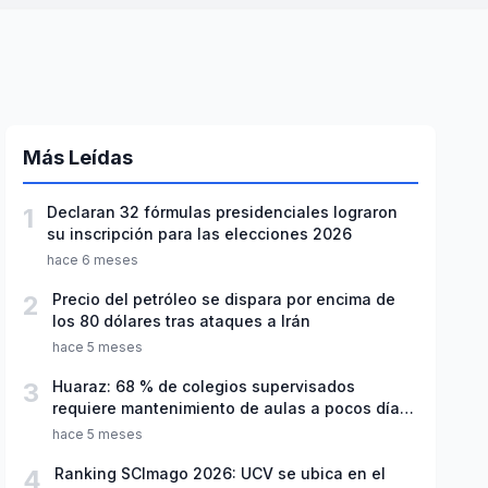
Más Leídas
1
Declaran 32 fórmulas presidenciales lograron
su inscripción para las elecciones 2026
hace 6 meses
2
Precio del petróleo se dispara por encima de
los 80 dólares tras ataques a Irán
hace 5 meses
3
Huaraz: 68 % de colegios supervisados
requiere mantenimiento de aulas a pocos días
de inicio del año escolar 2026
hace 5 meses
4
Ranking SCImago 2026: UCV se ubica en el