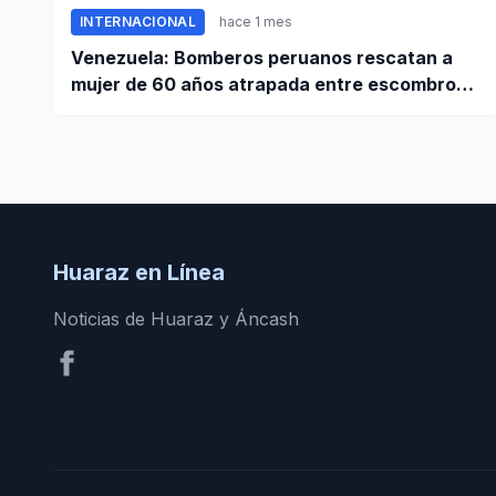
INTERNACIONAL
hace 1 mes
Venezuela: Bomberos peruanos rescatan a
mujer de 60 años atrapada entre escombros
de edificio en La Guaira
Huaraz en Línea
Noticias de Huaraz y Áncash