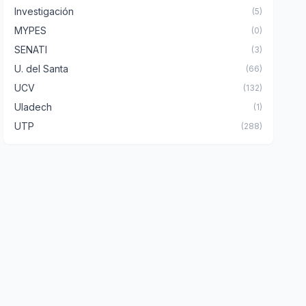
Investigación
(5)
MYPES
(0)
SENATI
(3)
U. del Santa
(66)
UCV
(132)
Uladech
(1)
UTP
(288)