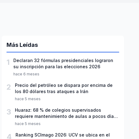
Más Leídas
1
Declaran 32 fórmulas presidenciales lograron
su inscripción para las elecciones 2026
hace 6 meses
2
Precio del petróleo se dispara por encima de
los 80 dólares tras ataques a Irán
hace 5 meses
3
Huaraz: 68 % de colegios supervisados
requiere mantenimiento de aulas a pocos días
de inicio del año escolar 2026
hace 5 meses
4
Ranking SCImago 2026: UCV se ubica en el