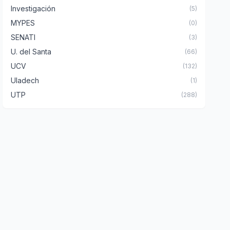
Investigación
(5)
MYPES
(0)
SENATI
(3)
U. del Santa
(66)
UCV
(132)
Uladech
(1)
UTP
(288)