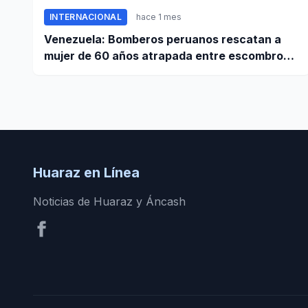
INTERNACIONAL
hace 1 mes
Venezuela: Bomberos peruanos rescatan a
mujer de 60 años atrapada entre escombros
de edificio en La Guaira
Huaraz en Línea
Noticias de Huaraz y Áncash