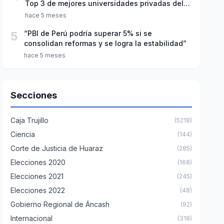
Top 3 de mejores universidades privadas del
Perú
hace 5 meses
5
“PBI de Perú podría superar 5% si se
consolidan reformas y se logra la estabilidad”
hace 5 meses
Secciones
Caja Trujillo
(5218)
Ciencia
(144)
Corte de Justicia de Huaraz
(285)
Elecciones 2020
(168)
Elecciones 2021
(245)
Elecciones 2022
(48)
Gobierno Regional de Áncash
(92)
Internacional
(318)