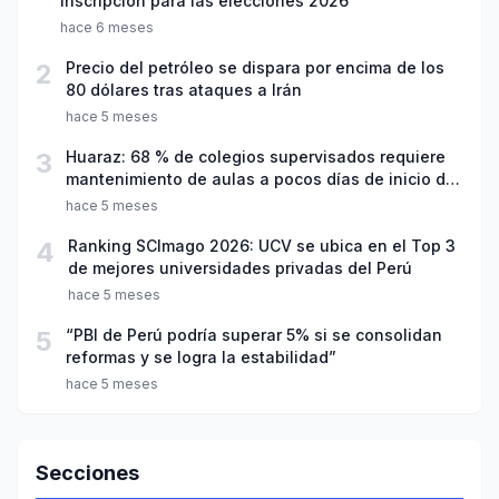
inscripción para las elecciones 2026
hace 6 meses
2
Precio del petróleo se dispara por encima de los
80 dólares tras ataques a Irán
hace 5 meses
3
Huaraz: 68 % de colegios supervisados requiere
mantenimiento de aulas a pocos días de inicio del
año escolar 2026
hace 5 meses
4
Ranking SCImago 2026: UCV se ubica en el Top 3
de mejores universidades privadas del Perú
hace 5 meses
5
“PBI de Perú podría superar 5% si se consolidan
reformas y se logra la estabilidad”
hace 5 meses
Secciones