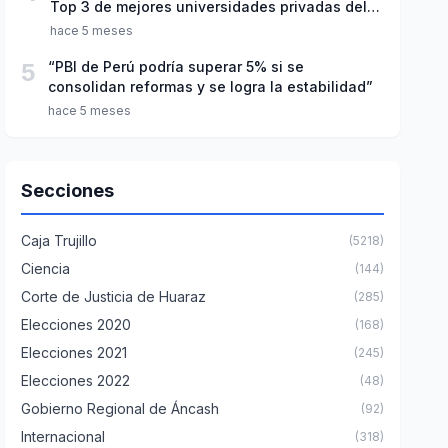
Top 3 de mejores universidades privadas del
Perú
hace 5 meses
5
“PBI de Perú podría superar 5% si se
consolidan reformas y se logra la estabilidad”
hace 5 meses
Secciones
Caja Trujillo
(5218)
Ciencia
(144)
Corte de Justicia de Huaraz
(285)
Elecciones 2020
(168)
Elecciones 2021
(245)
Elecciones 2022
(48)
Gobierno Regional de Áncash
(92)
Internacional
(318)