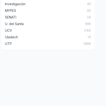
Investigación
(5)
MYPES
(0)
SENATI
(3)
U. del Santa
(66)
UCV
(132)
Uladech
(1)
UTP
(289)