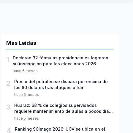
Más Leídas
1
Declaran 32 fórmulas presidenciales lograron
su inscripción para las elecciones 2026
hace 6 meses
2
Precio del petróleo se dispara por encima de
los 80 dólares tras ataques a Irán
hace 5 meses
3
Huaraz: 68 % de colegios supervisados
requiere mantenimiento de aulas a pocos días
de inicio del año escolar 2026
hace 5 meses
4
Ranking SCImago 2026: UCV se ubica en el