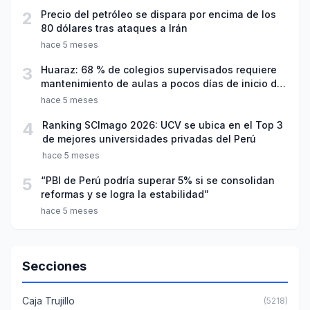
2
Precio del petróleo se dispara por encima de los
80 dólares tras ataques a Irán
hace 5 meses
3
Huaraz: 68 % de colegios supervisados requiere
mantenimiento de aulas a pocos días de inicio del
año escolar 2026
hace 5 meses
4
Ranking SCImago 2026: UCV se ubica en el Top 3
de mejores universidades privadas del Perú
hace 5 meses
5
“PBI de Perú podría superar 5% si se consolidan
reformas y se logra la estabilidad”
hace 5 meses
Secciones
Caja Trujillo
(5218)