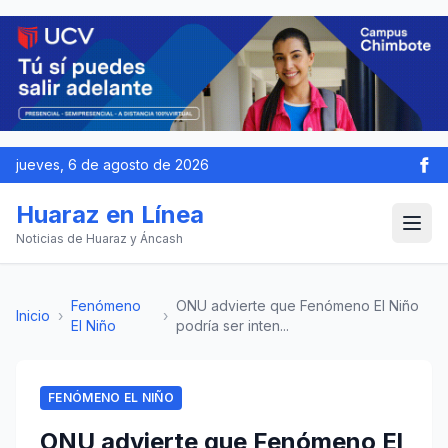
jueves, 6 de agosto de 2026
Huaraz en Línea
Noticias de Huaraz y Áncash
Fenómeno
ONU advierte que Fenómeno El Niño
Inicio
›
›
El Niño
podría ser inten...
FENÓMENO EL NIÑO
ONU advierte que Fenómeno El