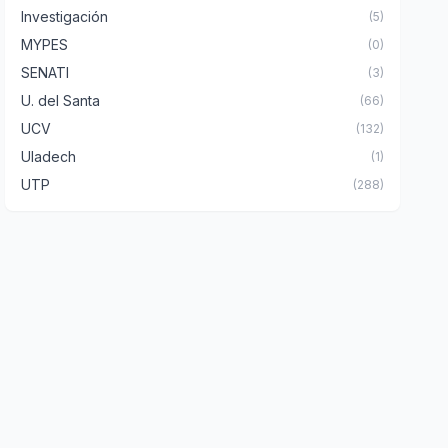
Investigación
(5)
MYPES
(0)
SENATI
(3)
U. del Santa
(66)
UCV
(132)
Uladech
(1)
UTP
(288)