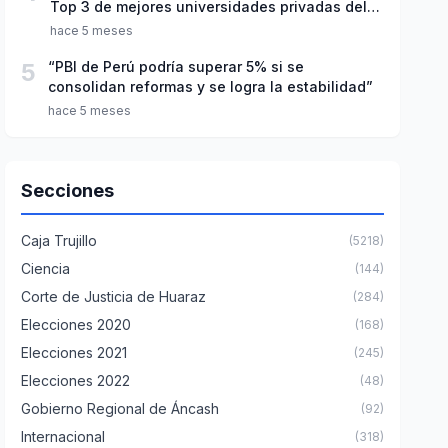
Top 3 de mejores universidades privadas del
Perú
hace 5 meses
5
“PBI de Perú podría superar 5% si se
consolidan reformas y se logra la estabilidad”
hace 5 meses
Secciones
Caja Trujillo
(5218)
Ciencia
(144)
Corte de Justicia de Huaraz
(284)
Elecciones 2020
(168)
Elecciones 2021
(245)
Elecciones 2022
(48)
Gobierno Regional de Áncash
(92)
Internacional
(318)