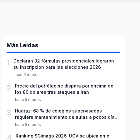
Más Leídas
1
Declaran 32 fórmulas presidenciales lograron
su inscripción para las elecciones 2026
hace 6 meses
2
Precio del petróleo se dispara por encima de
los 80 dólares tras ataques a Irán
hace 5 meses
3
Huaraz: 68 % de colegios supervisados
requiere mantenimiento de aulas a pocos días
de inicio del año escolar 2026
hace 5 meses
4
Ranking SCImago 2026: UCV se ubica en el