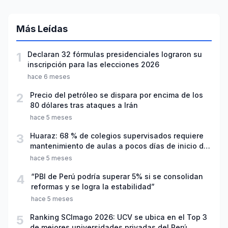
Más Leídas
1
Declaran 32 fórmulas presidenciales lograron su
inscripción para las elecciones 2026
hace 6 meses
2
Precio del petróleo se dispara por encima de los
80 dólares tras ataques a Irán
hace 5 meses
3
Huaraz: 68 % de colegios supervisados requiere
mantenimiento de aulas a pocos días de inicio del
año escolar 2026
hace 5 meses
4
“PBI de Perú podría superar 5% si se consolidan
reformas y se logra la estabilidad”
hace 5 meses
5
Ranking SCImago 2026: UCV se ubica en el Top 3
de mejores universidades privadas del Perú