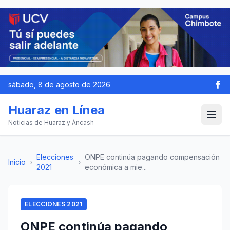
sábado, 8 de agosto de 2026
Huaraz en Línea
Noticias de Huaraz y Áncash
Elecciones
ONPE continúa pagando compensación
Inicio
›
›
2021
económica a mie...
ELECCIONES 2021
ONPE continúa pagando