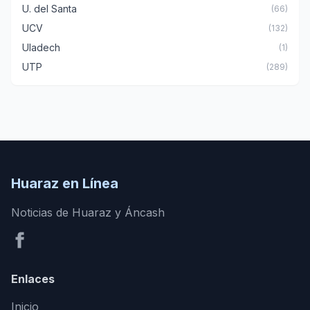
U. del Santa
(66)
UCV
(132)
Uladech
(1)
UTP
(289)
Huaraz en Línea
Noticias de Huaraz y Áncash
Enlaces
Inicio