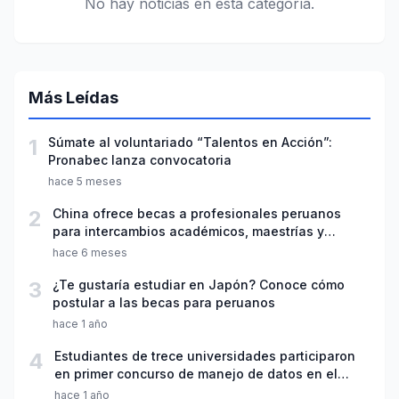
No hay noticias en esta categoría.
Más Leídas
1
Súmate al voluntariado “Talentos en Acción”:
Pronabec lanza convocatoria
hace 5 meses
2
China ofrece becas a profesionales peruanos
para intercambios académicos, maestrías y
doctorados
hace 6 meses
3
¿Te gustaría estudiar en Japón? Conoce cómo
postular a las becas para peruanos
hace 1 año
4
Estudiantes de trece universidades participaron
en primer concurso de manejo de datos en el
agua potable
hace 1 año