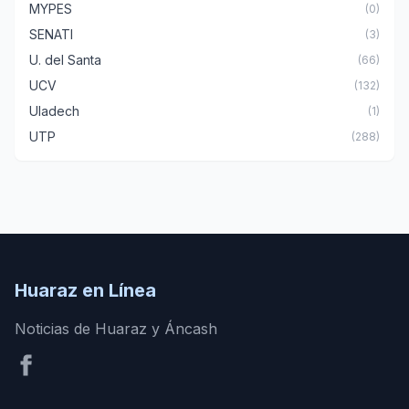
MYPES
(0)
SENATI
(3)
U. del Santa
(66)
UCV
(132)
Uladech
(1)
UTP
(288)
Huaraz en Línea
Noticias de Huaraz y Áncash