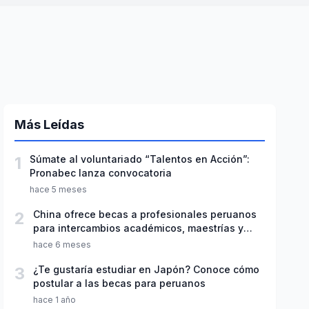
Más Leídas
1
Súmate al voluntariado “Talentos en Acción”:
Pronabec lanza convocatoria
hace 5 meses
2
China ofrece becas a profesionales peruanos
para intercambios académicos, maestrías y
doctorados
hace 6 meses
3
¿Te gustaría estudiar en Japón? Conoce cómo
postular a las becas para peruanos
hace 1 año