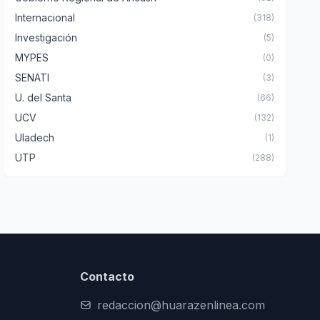
Internacional
(318)
Investigación
(5)
MYPES
(0)
SENATI
(3)
U. del Santa
(66)
UCV
(132)
Uladech
(1)
UTP
(288)
Contacto
redaccion@huarazenlinea.com