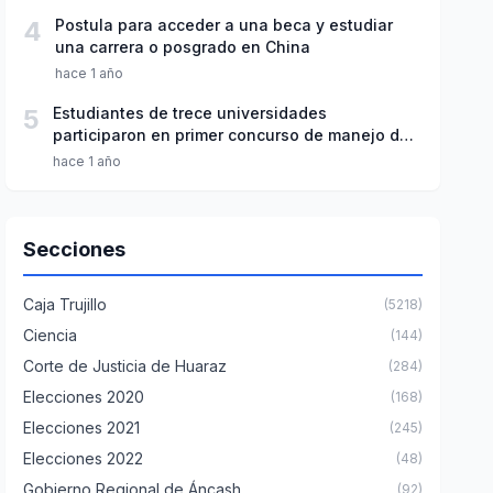
4
Postula para acceder a una beca y estudiar
una carrera o posgrado en China
hace 1 año
5
Estudiantes de trece universidades
participaron en primer concurso de manejo de
datos en el agua potable
hace 1 año
Secciones
Caja Trujillo
(5218)
Ciencia
(144)
Corte de Justicia de Huaraz
(284)
Elecciones 2020
(168)
Elecciones 2021
(245)
Elecciones 2022
(48)
Gobierno Regional de Áncash
(92)