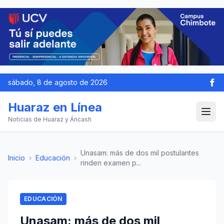
sábado, 8 de agosto de 2026
Huaraz en Línea
Noticias de Huaraz y Áncash
Unasam: más de dos mil postulantes
Inicio
›
Educación
›
rinden examen p...
EDUCACIÓN
Unasam: más de dos mil