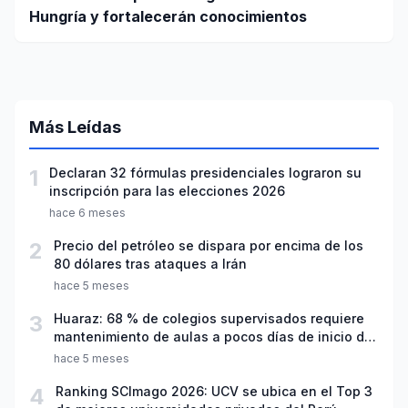
Hungría y fortalecerán conocimientos
Más Leídas
1
Declaran 32 fórmulas presidenciales lograron su
inscripción para las elecciones 2026
hace 6 meses
2
Precio del petróleo se dispara por encima de los
80 dólares tras ataques a Irán
hace 5 meses
3
Huaraz: 68 % de colegios supervisados requiere
mantenimiento de aulas a pocos días de inicio del
año escolar 2026
hace 5 meses
4
Ranking SCImago 2026: UCV se ubica en el Top 3