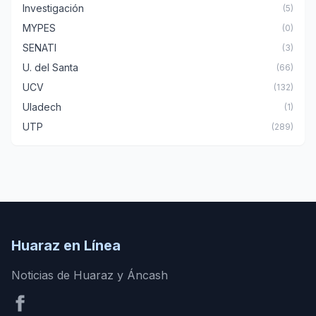
Investigación
(5)
MYPES
(0)
SENATI
(3)
U. del Santa
(66)
UCV
(132)
Uladech
(1)
UTP
(289)
Huaraz en Línea
Noticias de Huaraz y Áncash