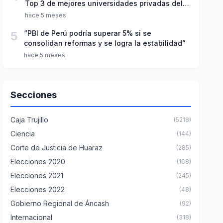
Top 3 de mejores universidades privadas del
Perú
hace 5 meses
5
“PBI de Perú podría superar 5% si se
consolidan reformas y se logra la estabilidad”
hace 5 meses
Secciones
Caja Trujillo
(5218)
Ciencia
(144)
Corte de Justicia de Huaraz
(285)
Elecciones 2020
(168)
Elecciones 2021
(245)
Elecciones 2022
(48)
Gobierno Regional de Áncash
(92)
Internacional
(318)