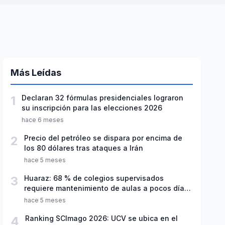
Más Leídas
1
Declaran 32 fórmulas presidenciales lograron
su inscripción para las elecciones 2026
hace 6 meses
2
Precio del petróleo se dispara por encima de
los 80 dólares tras ataques a Irán
hace 5 meses
3
Huaraz: 68 % de colegios supervisados
requiere mantenimiento de aulas a pocos días
de inicio del año escolar 2026
hace 5 meses
4
Ranking SCImago 2026: UCV se ubica en el