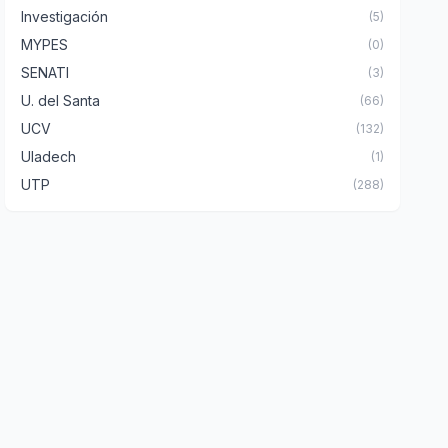
Investigación
(5)
MYPES
(0)
SENATI
(3)
U. del Santa
(66)
UCV
(132)
Uladech
(1)
UTP
(288)