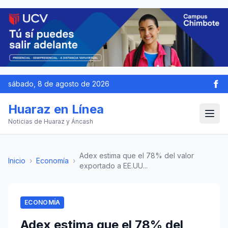
sábado, 8 de agosto de 2026
Huaraz en Línea
Noticias de Huaraz y Áncash
Adex estima que el 78% del valor
Inicio
›
Economía
›
exportado a EE.UU...
ECONOMÍA
Adex estima que el 78% del