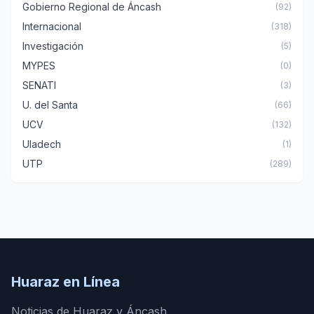
Gobierno Regional de Áncash
(92)
Internacional
(318)
Investigación
(5)
MYPES
(0)
SENATI
(3)
U. del Santa
(66)
UCV
(132)
Uladech
(1)
UTP
(289)
Huaraz en Línea
Noticias de Huaraz y Áncash