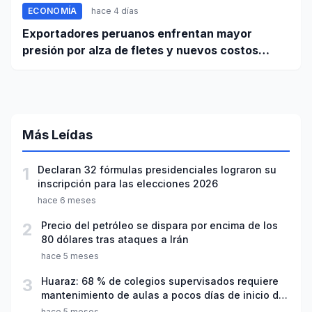
ECONOMÍA
hace 4 días
Exportadores peruanos enfrentan mayor
presión por alza de fletes y nuevos costos
portuarios
Más Leídas
1
Declaran 32 fórmulas presidenciales lograron su
inscripción para las elecciones 2026
hace 6 meses
2
Precio del petróleo se dispara por encima de los
80 dólares tras ataques a Irán
hace 5 meses
3
Huaraz: 68 % de colegios supervisados requiere
mantenimiento de aulas a pocos días de inicio del
año escolar 2026
hace 5 meses