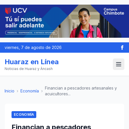
viernes, 7 de agosto de 2026
Huaraz en Línea
Noticias de Huaraz y Áncash
Financian a pescadores artesanales y
Inicio
›
Economía
›
acuicultores...
ECONOMÍA
Financian a pescadores