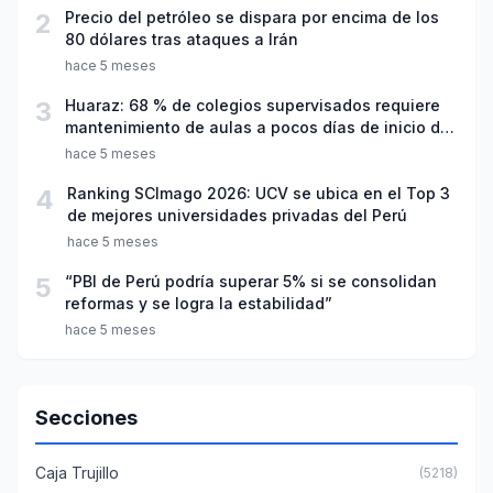
2
Precio del petróleo se dispara por encima de los
80 dólares tras ataques a Irán
hace 5 meses
3
Huaraz: 68 % de colegios supervisados requiere
mantenimiento de aulas a pocos días de inicio del
año escolar 2026
hace 5 meses
4
Ranking SCImago 2026: UCV se ubica en el Top 3
de mejores universidades privadas del Perú
hace 5 meses
5
“PBI de Perú podría superar 5% si se consolidan
reformas y se logra la estabilidad”
hace 5 meses
Secciones
Caja Trujillo
(5218)