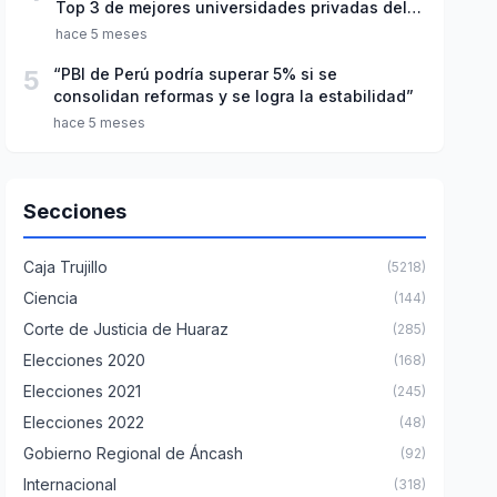
Top 3 de mejores universidades privadas del
Perú
hace 5 meses
5
“PBI de Perú podría superar 5% si se
consolidan reformas y se logra la estabilidad”
hace 5 meses
Secciones
Caja Trujillo
(5218)
Ciencia
(144)
Corte de Justicia de Huaraz
(285)
Elecciones 2020
(168)
Elecciones 2021
(245)
Elecciones 2022
(48)
Gobierno Regional de Áncash
(92)
Internacional
(318)