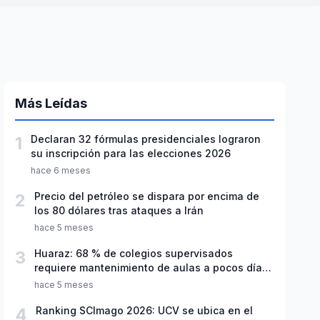
Más Leídas
1
Declaran 32 fórmulas presidenciales lograron
su inscripción para las elecciones 2026
hace 6 meses
2
Precio del petróleo se dispara por encima de
los 80 dólares tras ataques a Irán
hace 5 meses
3
Huaraz: 68 % de colegios supervisados
requiere mantenimiento de aulas a pocos días
de inicio del año escolar 2026
hace 5 meses
4
Ranking SCImago 2026: UCV se ubica en el