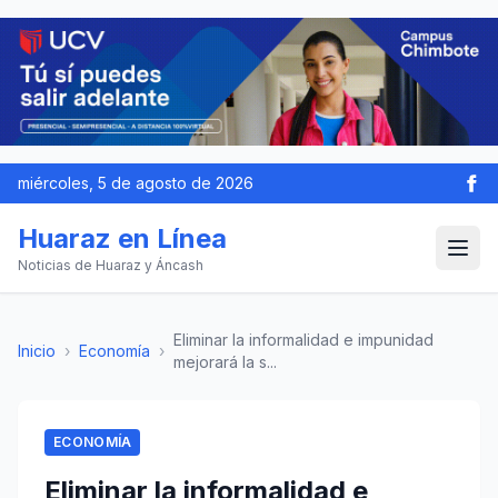
miércoles, 5 de agosto de 2026
Huaraz en Línea
Noticias de Huaraz y Áncash
Eliminar la informalidad e impunidad
Inicio
›
Economía
›
mejorará la s...
ECONOMÍA
Eliminar la informalidad e