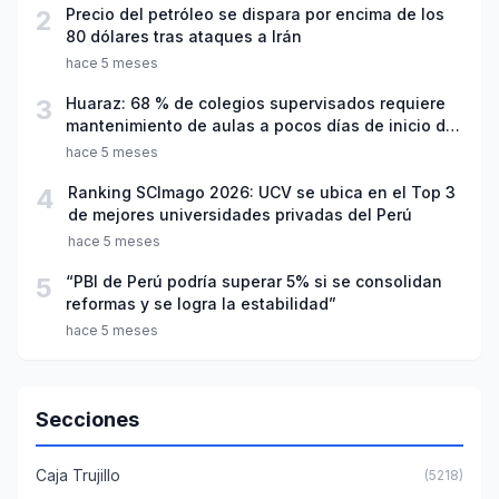
2
Precio del petróleo se dispara por encima de los
80 dólares tras ataques a Irán
hace 5 meses
3
Huaraz: 68 % de colegios supervisados requiere
mantenimiento de aulas a pocos días de inicio del
año escolar 2026
hace 5 meses
4
Ranking SCImago 2026: UCV se ubica en el Top 3
de mejores universidades privadas del Perú
hace 5 meses
5
“PBI de Perú podría superar 5% si se consolidan
reformas y se logra la estabilidad”
hace 5 meses
Secciones
Caja Trujillo
(5218)