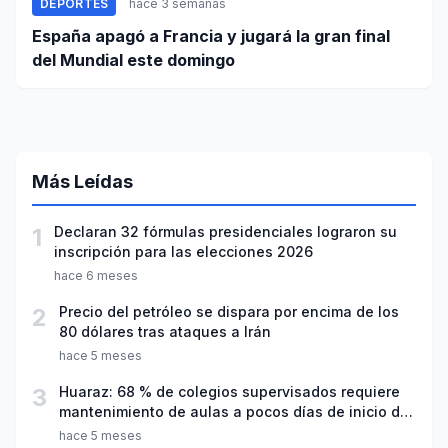
DEPORTES
hace 3 semanas
España apagó a Francia y jugará la gran final
del Mundial este domingo
Más Leídas
1
Declaran 32 fórmulas presidenciales lograron su
inscripción para las elecciones 2026
hace 6 meses
2
Precio del petróleo se dispara por encima de los
80 dólares tras ataques a Irán
hace 5 meses
3
Huaraz: 68 % de colegios supervisados requiere
mantenimiento de aulas a pocos días de inicio del
año escolar 2026
hace 5 meses