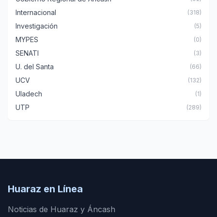
Internacional
(318)
Investigación
(5)
MYPES
(0)
SENATI
(3)
U. del Santa
(66)
UCV
(132)
Uladech
(1)
UTP
(289)
Huaraz en Línea
Noticias de Huaraz y Áncash