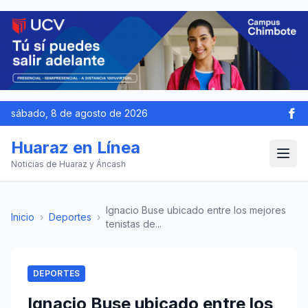
sábado, 8 de agosto de 2026
Huaraz en Línea
Noticias de Huaraz y Áncash
Ignacio Buse ubicado entre los mejores
Inicio
›
Deportes
›
tenistas de...
DEPORTES
Ignacio Buse ubicado entre los