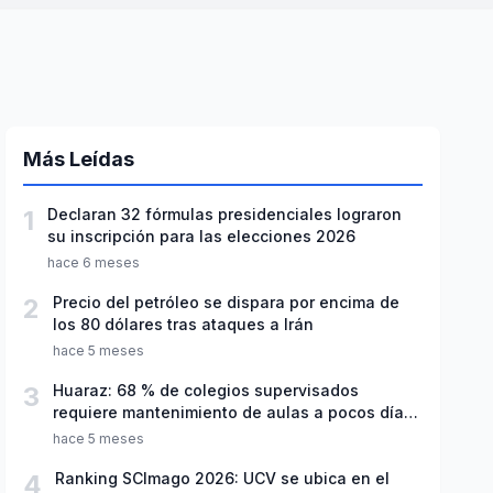
Más Leídas
1
Declaran 32 fórmulas presidenciales lograron
su inscripción para las elecciones 2026
hace 6 meses
2
Precio del petróleo se dispara por encima de
los 80 dólares tras ataques a Irán
hace 5 meses
3
Huaraz: 68 % de colegios supervisados
requiere mantenimiento de aulas a pocos días
de inicio del año escolar 2026
hace 5 meses
4
Ranking SCImago 2026: UCV se ubica en el