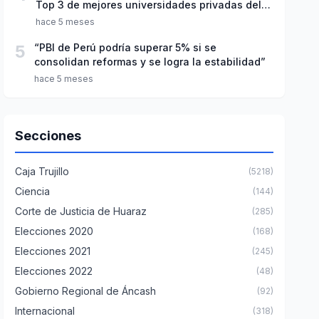
Top 3 de mejores universidades privadas del
Perú
hace 5 meses
5
“PBI de Perú podría superar 5% si se
consolidan reformas y se logra la estabilidad”
hace 5 meses
Secciones
Caja Trujillo
(5218)
Ciencia
(144)
Corte de Justicia de Huaraz
(285)
Elecciones 2020
(168)
Elecciones 2021
(245)
Elecciones 2022
(48)
Gobierno Regional de Áncash
(92)
Internacional
(318)