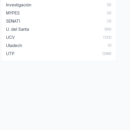
Investigación
(5)
MYPES
(0)
SENATI
(3)
U. del Santa
(66)
UCV
(132)
Uladech
(1)
UTP
(288)