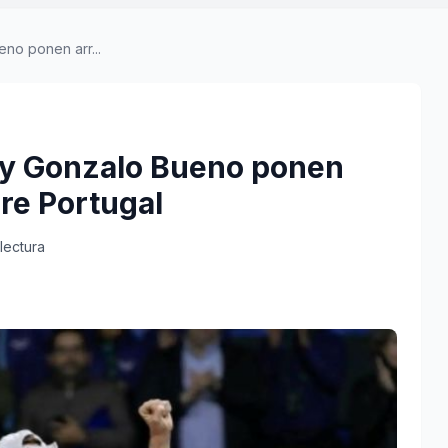
no ponen arr...
 y Gonzalo Bueno ponen
bre Portugal
lectura