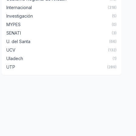
Internacional
(318)
Investigación
(5)
MYPES
(0)
SENATI
(3)
U. del Santa
(66)
UCV
(132)
Uladech
(1)
UTP
(289)