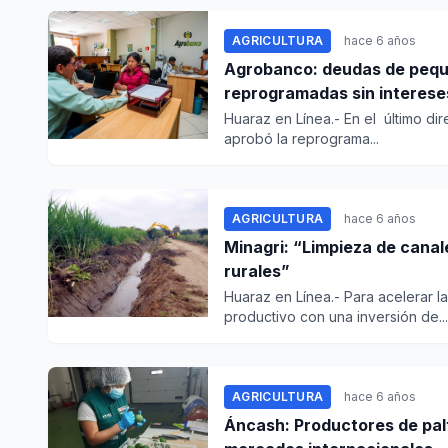
AGRICULTURA
hace 6 años
Agrobanco: deudas de pequ
reprogramadas sin interese
Huaraz en Línea.- En el último di
aprobó la reprograma...
AGRICULTURA
hace 6 años
Minagri: “Limpieza de canal
rurales”
Huaraz en Línea.- Para acelerar 
productivo con una inversión de...
AGRICULTURA
hace 6 años
Áncash: Productores de pal