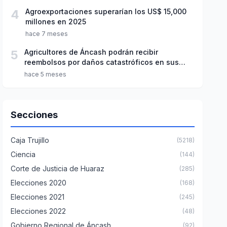
4
Agroexportaciones superarían los US$ 15,000
millones en 2025
hace 7 meses
5
Agricultores de Áncash podrán recibir
reembolsos por daños catastróficos en sus
sembríos
hace 5 meses
Secciones
Caja Trujillo
(5218)
Ciencia
(144)
Corte de Justicia de Huaraz
(285)
Elecciones 2020
(168)
Elecciones 2021
(245)
Elecciones 2022
(48)
Gobierno Regional de Áncash
(92)