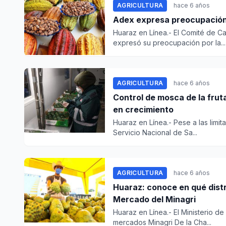
AGRICULTURA
hace 6 años
Adex expresa preocupación 
Huaraz en Línea.- El Comité de C
expresó su preocupación por la...
AGRICULTURA
hace 6 años
Control de mosca de la fruta
en crecimiento
Huaraz en Línea.- Pese a las limi
Servicio Nacional de Sa...
AGRICULTURA
hace 6 años
Huaraz: conoce en qué distr
Mercado del Minagri
Huaraz en Línea.- El Ministerio d
mercados Minagri De la Cha...