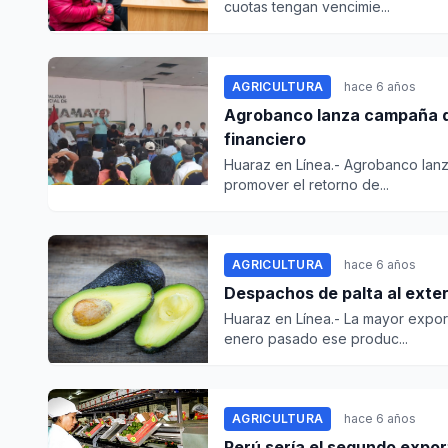
cuotas tengan vencimie...
AGRICULTURA
hace 6 años
Agrobanco lanza campaña de
financiero
Huaraz en Línea.- Agrobanco lanz
promover el retorno de...
AGRICULTURA
hace 6 años
Despachos de palta al exter
Huaraz en Línea.- La mayor expor
enero pasado ese produc...
AGRICULTURA
hace 6 años
Perú sería el segundo expor