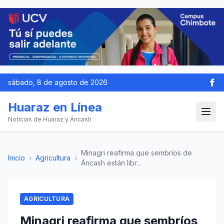
sábado, 8 de agosto de 2026
Huaraz en Línea
Noticias de Huaraz y Áncash
Minagri reafirma que sembríos de
Inicio
›
Agricultura
›
Áncash están libr...
AGRICULTURA
Minagri reafirma que sembríos