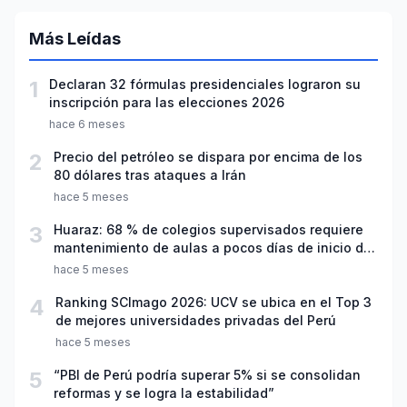
Más Leídas
1
Declaran 32 fórmulas presidenciales lograron su
inscripción para las elecciones 2026
hace 6 meses
2
Precio del petróleo se dispara por encima de los
80 dólares tras ataques a Irán
hace 5 meses
3
Huaraz: 68 % de colegios supervisados requiere
mantenimiento de aulas a pocos días de inicio del
año escolar 2026
hace 5 meses
4
Ranking SCImago 2026: UCV se ubica en el Top 3
de mejores universidades privadas del Perú
hace 5 meses
5
“PBI de Perú podría superar 5% si se consolidan
reformas y se logra la estabilidad”