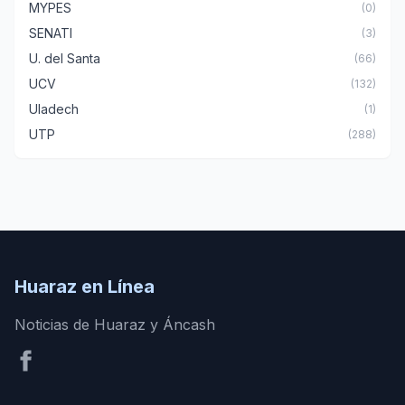
MYPES
(0)
SENATI
(3)
U. del Santa
(66)
UCV
(132)
Uladech
(1)
UTP
(288)
Huaraz en Línea
Noticias de Huaraz y Áncash