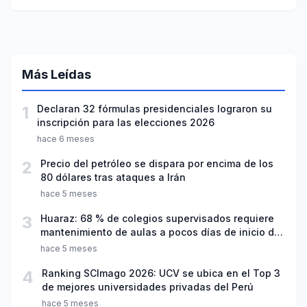
para mesa de diálogo
Más Leídas
1
Declaran 32 fórmulas presidenciales lograron su
inscripción para las elecciones 2026
hace 6 meses
2
Precio del petróleo se dispara por encima de los
80 dólares tras ataques a Irán
hace 5 meses
3
Huaraz: 68 % de colegios supervisados requiere
mantenimiento de aulas a pocos días de inicio del
año escolar 2026
hace 5 meses
4
Ranking SCImago 2026: UCV se ubica en el Top 3
de mejores universidades privadas del Perú
hace 5 meses