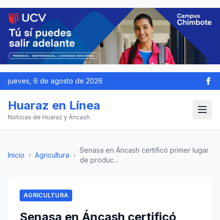
jueves, 6 de agosto de 2026
Huaraz en Línea
Noticias de Huaraz y Áncash
Senasa en Áncash certificó primer lugar
Inicio
›
Agricultura
›
de produc...
AGRICULTURA
Senasa en Áncash certificó