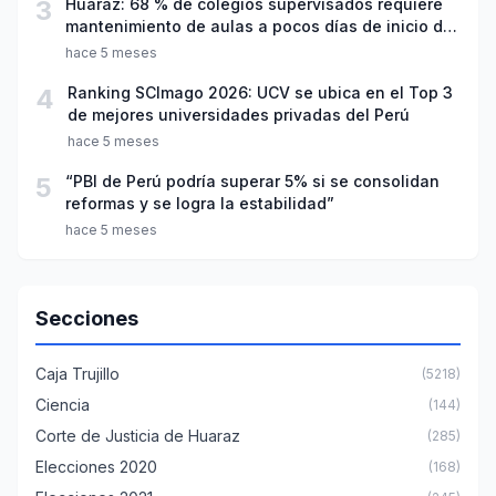
3
Huaraz: 68 % de colegios supervisados requiere
mantenimiento de aulas a pocos días de inicio del
año escolar 2026
hace 5 meses
4
Ranking SCImago 2026: UCV se ubica en el Top 3
de mejores universidades privadas del Perú
hace 5 meses
5
“PBI de Perú podría superar 5% si se consolidan
reformas y se logra la estabilidad”
hace 5 meses
Secciones
Caja Trujillo
(5218)
Ciencia
(144)
Corte de Justicia de Huaraz
(285)
Elecciones 2020
(168)