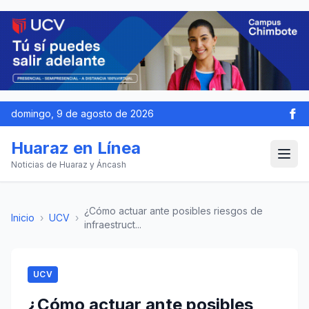
domingo, 9 de agosto de 2026
Huaraz en Línea
Noticias de Huaraz y Áncash
¿Cómo actuar ante posibles riesgos de
Inicio
›
UCV
›
infraestruct...
UCV
¿Cómo actuar ante posibles