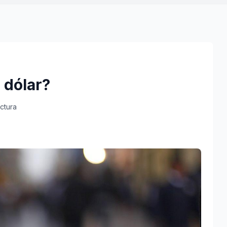
 dólar?
ectura