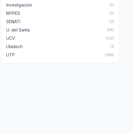
Investigación
(5)
MYPES
(0)
SENATI
(3)
U. del Santa
(66)
UCV
(132)
Uladech
(1)
UTP
(288)