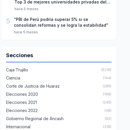
Top 3 de mejores universidades privadas del
Perú
hace 5 meses
5
“PBI de Perú podría superar 5% si se
consolidan reformas y se logra la estabilidad”
hace 5 meses
Secciones
Caja Trujillo
(5218)
Ciencia
(144)
Corte de Justicia de Huaraz
(285)
Elecciones 2020
(168)
Elecciones 2021
(245)
Elecciones 2022
(48)
Gobierno Regional de Áncash
(92)
Internacional
(318)