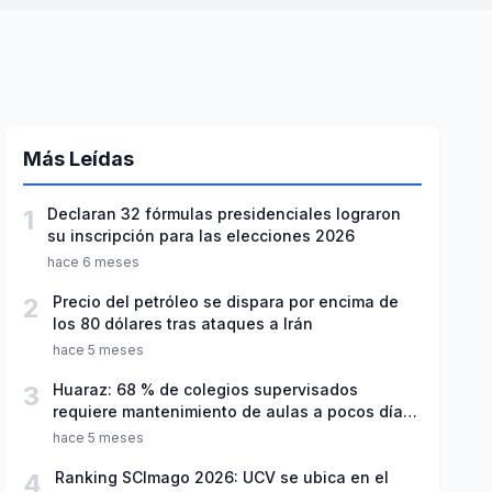
Más Leídas
1
Declaran 32 fórmulas presidenciales lograron
su inscripción para las elecciones 2026
hace 6 meses
2
Precio del petróleo se dispara por encima de
los 80 dólares tras ataques a Irán
hace 5 meses
3
Huaraz: 68 % de colegios supervisados
requiere mantenimiento de aulas a pocos días
de inicio del año escolar 2026
hace 5 meses
4
Ranking SCImago 2026: UCV se ubica en el