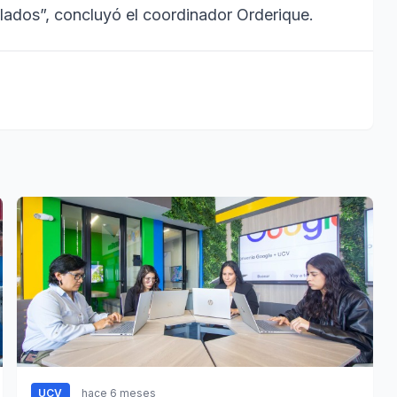
llados”, concluyó el coordinador Orderique.
UCV
hace 6 meses