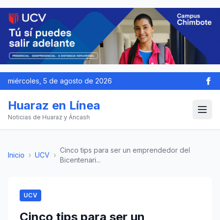
miércoles, 5 de agosto de 2026
Huaraz en Línea
Noticias de Huaraz y Áncash
Cinco tips para ser un emprendedor del
Inicio
›
UCV
›
Bicentenari...
UCV
Cinco tips para ser un