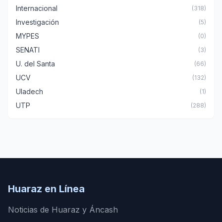
Internacional
(318)
Investigación
(5)
MYPES
(0)
SENATI
(3)
U. del Santa
(66)
UCV
(132)
Uladech
(1)
UTP
(288)
Huaraz en Línea
Noticias de Huaraz y Áncash